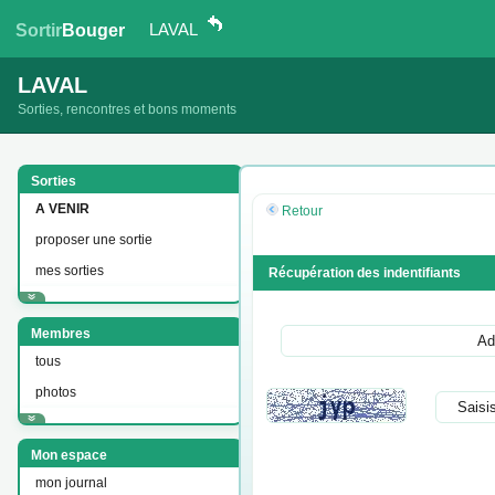
LAVAL
Sortir
Bouger
LAVAL
Sorties, rencontres et bons moments
Sorties
A VENIR
Retour
proposer une sortie
mes sorties
Récupération des indentifiants
Membres
tous
photos
Mon espace
mon journal