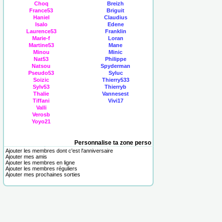
Choq
Breizh
France53
Briguit
Haniel
Claudius
Isalo
Edene
Laurence53
Franklin
Marie-f
Loran
Martine53
Mane
Minou
Minic
Nat53
Philippe
Natsou
Spyderman
Pseudo53
Syluc
Soizic
Thierry533
Sylv53
Thierryb
Thalie
Vannesest
Tiffani
Vivi17
Valli
Verosb
Yoyo21
Personnalise ta zone perso
Ajouter les membres dont c'est l'anniversaire
Ajouter mes amis
Ajouter les membres en ligne
Ajouter les membres réguliers
Ajouter mes prochaines sorties