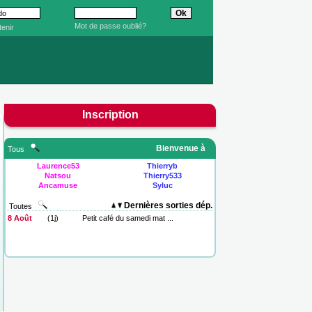
Mot de passe oublié?
enir
Inscription
Bienvenue à
Tous
Laurence53
Thierryb
Natsou
Thierry533
Ancamuse
Syluc
Dernières sorties dép.
Toutes
8 Août
(1j)
Petit café du samedi mat ...