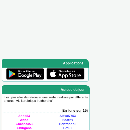
Applications
Astuce du jour
Il est possible de retrouver une sortie réalisée par différents
critères, via la rubrique '
recherche
'.
En ligne sur 15j
Anna53
Alexei7753
Anne
Beatrix
Chacha//53
Bertrandb5
Chingana
Bm61