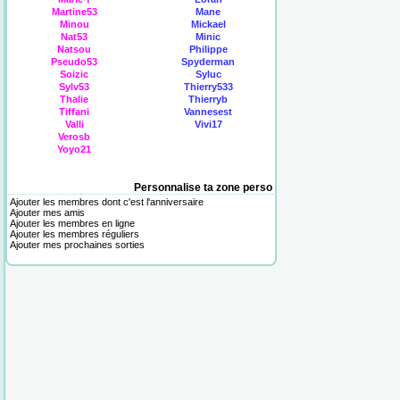
Martine53
Mane
Minou
Mickael
Nat53
Minic
Natsou
Philippe
Pseudo53
Spyderman
Soizic
Syluc
Sylv53
Thierry533
Thalie
Thierryb
Tiffani
Vannesest
Valli
Vivi17
Verosb
Yoyo21
Personnalise ta zone perso
Ajouter les membres dont c'est l'anniversaire
Ajouter mes amis
Ajouter les membres en ligne
Ajouter les membres réguliers
Ajouter mes prochaines sorties