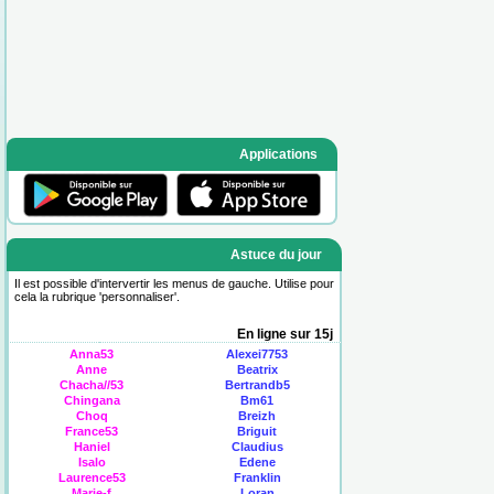
Applications
Astuce du jour
Il est possible d'intervertir les menus de gauche. Utilise pour
cela la rubrique '
personnaliser
'.
En ligne sur 15j
Anna53
Alexei7753
Anne
Beatrix
Chacha//53
Bertrandb5
Chingana
Bm61
Choq
Breizh
France53
Briguit
Haniel
Claudius
Isalo
Edene
Laurence53
Franklin
Marie-f
Loran