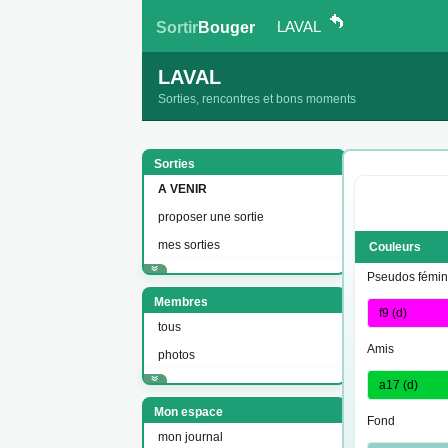
LAVAL
Sortir
Bouger
LAVAL
Sorties, rencontres et bons moments
Sorties
A VENIR
proposer une sortie
mes sorties
Couleurs
Pseudos fémin
Membres
tous
Amis
photos
Mon espace
Fond
mon journal