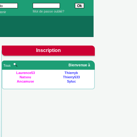
Mot de passe oublié?
enir
Inscription
Bienvenue à
Tous
Laurence53
Thierryb
Natsou
Thierry533
Ancamuse
Syluc