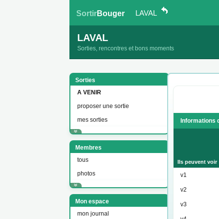
LAVAL
Sortir
Bouger
LAVAL
Sorties, rencontres et bons moments
Sorties
A VENIR
proposer une sortie
mes sorties
Informations 
Membres
tous
Ils peuvent voir
photos
v1
v2
Mon espace
v3
mon journal