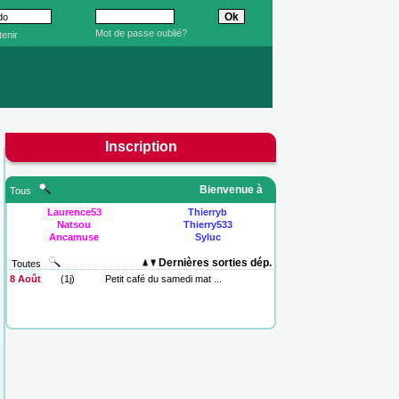
Mot de passe oublié?
enir
Inscription
Bienvenue à
Tous
Laurence53
Thierryb
Natsou
Thierry533
Ancamuse
Syluc
Dernières sorties dép.
Toutes
8 Août
(1j)
Petit café du samedi mat ...