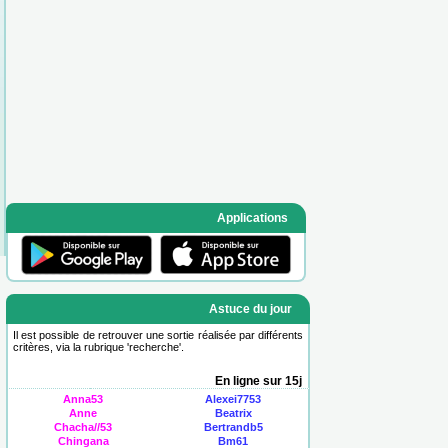
Applications
Astuce du jour
Il est possible de retrouver une sortie réalisée par différents
critères, via la rubrique '
recherche
'.
En ligne sur 15j
Anna53
Alexei7753
Anne
Beatrix
Chacha//53
Bertrandb5
Chingana
Bm61