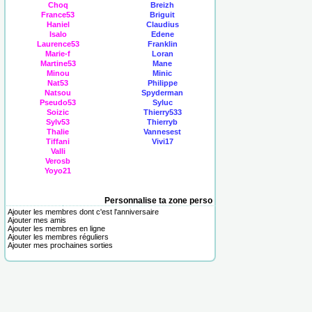
Choq
Breizh
France53
Briguit
Haniel
Claudius
Isalo
Edene
Laurence53
Franklin
Marie-f
Loran
Martine53
Mane
Minou
Minic
Nat53
Philippe
Natsou
Spyderman
Pseudo53
Syluc
Soizic
Thierry533
Sylv53
Thierryb
Thalie
Vannesest
Tiffani
Vivi17
Valli
Verosb
Yoyo21
Personnalise ta zone perso
Ajouter les membres dont c'est l'anniversaire
Ajouter mes amis
Ajouter les membres en ligne
Ajouter les membres réguliers
Ajouter mes prochaines sorties