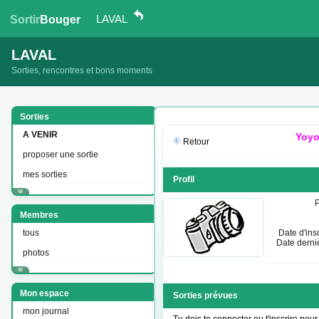
LAVAL
Sortir
Bouger
LAVAL
Sorties, rencontres et bons moments
Sorties
A VENIR
Yoyo
Retour
proposer une sortie
mes sorties
Profil
Membres
tous
Date d'insc
Date derniè
photos
Mon espace
Sorties prévues
mon journal