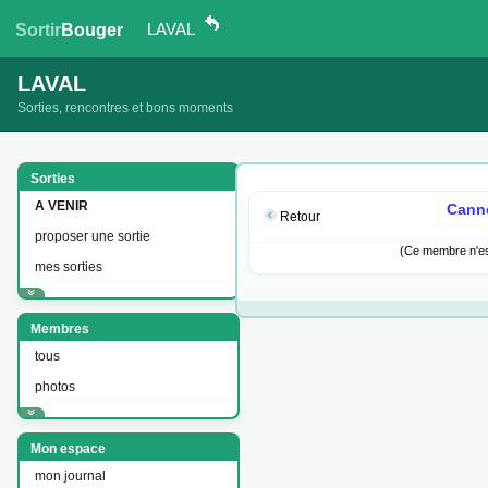
LAVAL
Sortir
Bouger
LAVAL
Sorties, rencontres et bons moments
Sorties
A VENIR
Canne
Retour
proposer une sortie
(Ce membre n'est
mes sorties
Membres
tous
photos
Mon espace
mon journal