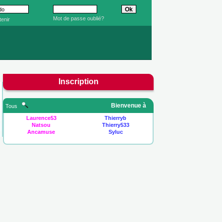
Mot de passe oublié?
enir
Inscription
Bienvenue à
Tous
Laurence53
Thierryb
Natsou
Thierry533
Ancamuse
Syluc