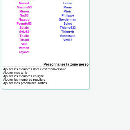
Marie-f
Loran
Martine53
Mane
Minou
Minic
Nat53
Philippe
Natsou
Spyderman
Pseudo53
Syluc
Soizic
Thierry533
Sylv53
Thierryb
Thalie
Vannesest
Tiffani
Vivi17
Valli
Verosb
Yoyo21
Personnalise ta zone perso
Ajouter les membres dont c'est l'anniversaire
Ajouter mes amis
Ajouter les membres en ligne
Ajouter les membres réguliers
Ajouter mes prochaines sorties