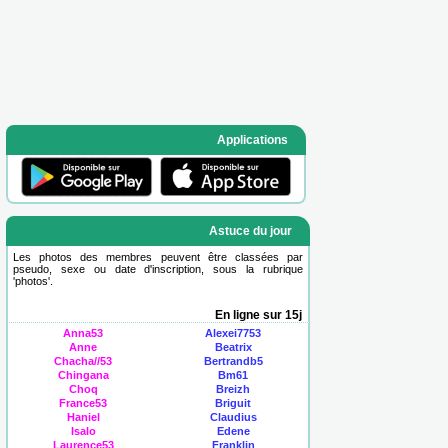
Applications
Astuce du jour
Les photos des membres peuvent être classées par
pseudo, sexe ou date d'inscription, sous la rubrique
'
photos
'.
En ligne sur 15j
Anna53
Alexei7753
Anne
Beatrix
Chacha//53
Bertrandb5
Chingana
Bm61
Choq
Breizh
France53
Briguit
Haniel
Claudius
Isalo
Edene
Laurence53
Franklin