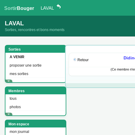
LAVAL
Sortir
Bouger
LAVAL
Sorties, rencontres et bons moments
Sorties
A VENIR
Didin
Retour
proposer une sortie
(Ce membre n'est
mes sorties
Membres
tous
photos
Mon espace
mon journal