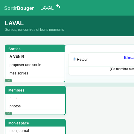
LAVAL
Sortir
Bouger
LAVAL
Sorties, rencontres et bons moments
Sorties
A VENIR
Elma
Retour
proposer une sortie
(Ce membre n'est
mes sorties
Membres
tous
photos
Mon espace
mon journal