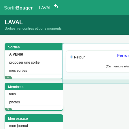
LAVAL
Sortir
Bouger
LAVAL
Sorties, rencontres et bons moments
Sorties
A VENIR
Ferron
Retour
proposer une sortie
(Ce membre n'est
mes sorties
Membres
tous
photos
Mon espace
mon journal