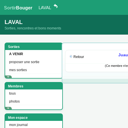
LAVAL
Sortir
Bouger
LAVAL
Sorties, rencontres et bons moments
Sorties
A VENIR
Juau
Retour
proposer une sortie
(Ce membre n'est
mes sorties
Membres
tous
photos
Mon espace
mon journal