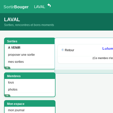
LAVAL
Sortir
Bouger
LAVAL
Sorties, rencontres et bons moments
Sorties
A VENIR
Lulum
Retour
proposer une sortie
(Ce membre n'est
mes sorties
Membres
tous
photos
Mon espace
mon journal