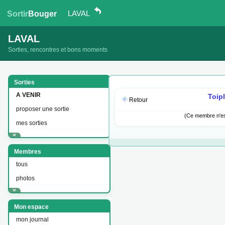
LAVAL
Sortir
Bouger
LAVAL
Sorties, rencontres et bons moments
Sorties
A VENIR
Toip
Retour
proposer une sortie
(Ce membre n'est
mes sorties
Membres
tous
photos
Mon espace
mon journal